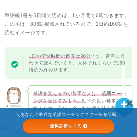
英語コーチングランキン
単語帳1冊を5日間で読めば、1か月間で6周できます。
グ
この本は、806語掲載されているので、1日約160語を
読むイメージです。
ライザップイングリッシ
ュ
1日の学習時間の目安は30分
です。音声に合
STRAIL
わせて読んでいくと、大体それくらいで160
語読み終わります。
英語勉強法のまとめ
単語を覚えるのが苦手な人は、
英語コーチ
ング
を受けてみよう。
効率の良い英単語の
はりねずみく
覚え方や、自分に合った学習方法を教えて
ん
MENU
＼あなたに最適な英語コーチングスクールを診断／
くれるよ。詳しくは、コチラの記事をごら
んください。
無料診断をする
STRAIL
英語コーチングランキ
ライザップイングリッ
英語勉強法のまとめ
>>英語コーチングを利用して無理なく
ング
シュ