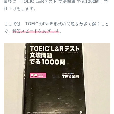
最後に「TOEIC L&Rテスト 文法問題 でる1000問」
で
仕上げをします。
ここでは、TOEICのPart5形式の問題を数多く解くこと
で、
解答スピードをあげます
。