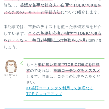
解説し、
英語が苦手な社会人
が
自習
で
TOEIC700
点
を
とるためのテキストと学習方法
について紹介します。
本記事では、市販のテキストを使った学習方法を紹介
しています。
全くの
英語初心者
が
独学
で
TOEIC700点
を超えるなら、
毎日2時間以上の勉強を6か月
は続けま
しょう。
もっと
楽に短い期間でTOEIC700点を目指
す
のであれば、
英語コーチングをオススメ
はりねずみく
します。詳細は、コチラの記事をご覧くだ
ん
さい。
>>英語コーチングを利用して無理なく
TOEICスコアアップ