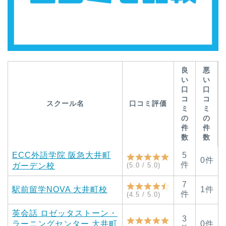
良
悪
い
い
口
口
コ
コ
スクール名
口コミ評価
ミ
ミ
の
の
件
件
数
数
ECC外語学院 阪急大井町
5
0件
件
ガーデン校
(5.0 / 5.0)
7
駅前留学NOVA 大井町校
1件
件
(4.5 / 5.0)
英会話 ロゼッタストーン・
3
ラーニングセンター 大井町
0件