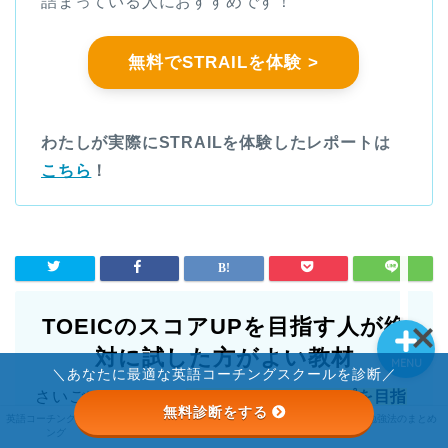
詰まっている人におすすめです！
英語コーチングランキン
グ
無料でSTRAILを体験 >
ライザップイングリッシ
ュ
わたしが実際にSTRAILを体験したレポートは
こちら
！
STRAIL
英語勉強法のまとめ
TOEICのスコアUPを目指す人が絶
対に試した方がよい教材
MENU
＼あなたに最適な英語コーチングスクールを診断／
さいごに１つだけ、
TOEICのスコアアップを目指
無料診断をする
STRAIL
英語コーチングランキ
ライザップイングリッ
英語勉強法のまとめ
す人が絶対に試した方がよい教材
をお伝えしま
ング
シュ