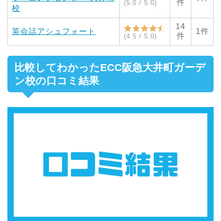
件
(5.0 / 5.0)
校
14
英会話アシュフォート
1件
件
(4.5 / 5.0)
比較してわかったECC阪急大井町ガーデ
ン校の口コミ結果