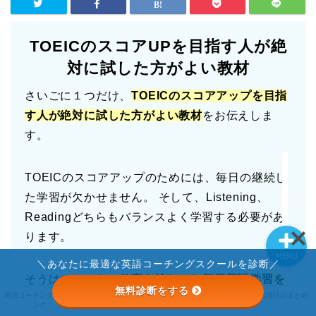
英語コーチングランキン
グ
TOEICのスコアUPを目指す人が絶
対に試した方がよい教材
ライザップイングリッシ
ュ
さいごに１つだけ、
TOEICのスコアアップを目指
す人が絶対に試した方がよい教材
をお伝えしま
STRAIL
す。
英語勉強法のまとめ
TOEICのスコアアップのためには、毎日の継続し
た学習が欠かせません。 そして、Listening、
Readingどちらもバランスよく学習する必要があ
ります。
MENU
＼あなたに最適な英語コーチングスクールを診断／
そうはいっても、
仕事も忙しいし毎日英語学習を
無料診断をする
STRAIL
英語コーチングランキ
ライザップイングリッ
英語勉強法のまとめ
続けるのは大変
という方も多いのではないでしょ
ング
シュ