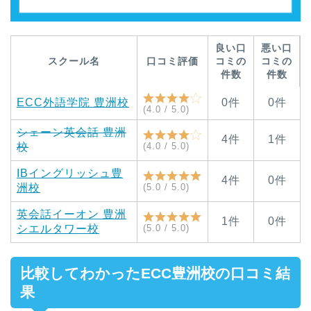
良い口
悪い口
スクール名
口コミ評価
コミの
コミの
件数
件数
ECC外語学院 豊洲校
0件
0件
(4.0 / 5.0)
シェーン英会話 豊洲
4件
1件
校
(4.0 / 5.0)
IB
イングリッシュ
豊
4件
0件
洲校
(5.0 / 5.0)
英会話イーオン 豊洲
1件
0件
シエルタワー校
(5.0 / 5.0)
比較してわかったECC豊洲校の口コミ結
果