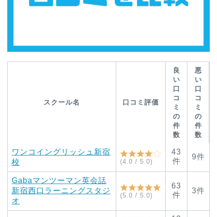
良
悪
い
い
口
口
コ
コ
スクール名
口コミ評価
ミ
ミ
の
の
件
件
数
数
ワンコイングリッシュ新宿
43
9件
件
校
(4.0 / 5.0)
Gabaマンツーマン英会話
63
新宿西口ラーニングスタジ
3件
件
(5.0 / 5.0)
オ