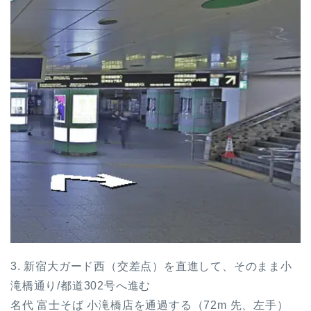
3. 新宿大ガード西（交差点）を直進して、そのまま小
滝橋通り/都道302号へ進む
名代 富士そば 小滝橋店を通過する（72m 先、左手）