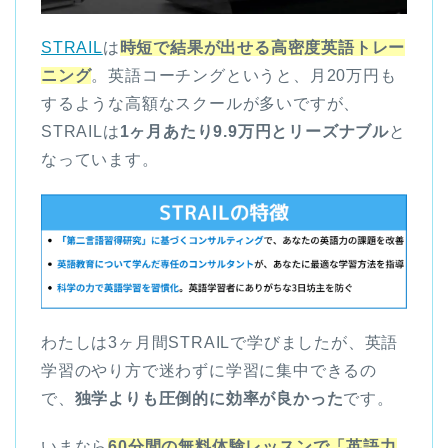
STRAIL
は
時短で結果が出せる高密度英語トレー
ニング
。英語コーチングというと、月20万円も
するような高額なスクールが多いですが、
STRAILは
1ヶ月あたり9.9万円とリーズナブル
と
なっています。
わたしは3ヶ月間STRAILで学びましたが、英語
学習のやり方で迷わずに学習に集中できるの
で、
独学よりも圧倒的に効率が良かった
です。
いまなら
60分間の無料体験レッスンで「英語力