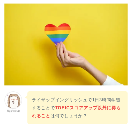
ライザップイングリッシュで1日3時間学習
することで
TOEICスコアアップ以外に得ら
英語初心者
れること
は何でしょうか？