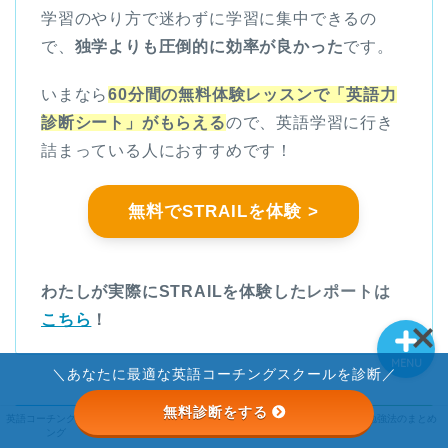
学習のやり方で迷わずに学習に集中できるの
英語コーチングランキン
で、
独学よりも圧倒的に効率が良かった
です。
グ
いまなら
60分間の無料体験レッスンで「英語力
ライザップイングリッシ
診断シート」がもらえる
ので、英語学習に行き
ュ
詰まっている人におすすめです！
STRAIL
無料でSTRAILを体験 >
英語勉強法のまとめ
わたしが実際にSTRAILを体験したレポートは
こちら
！
MENU
＼あなたに最適な英語コーチングスクールを診断／
無料診断をする
STRAIL
英語コーチングランキ
ライザップイングリッ
英語勉強法のまとめ
ング
シュ