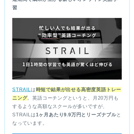
習
STRAIL
は
時短で結果が出せる高密度英語トレー
ニング
。英語コーチングというと、月20万円も
するような高額なスクールが多いですが、
STRAILは
1ヶ月あたり9.9万円とリーズナブル
と
なっています。