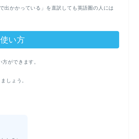
roat.”と「喉まで出かかっている」を直訳しても英語圏の人には
ue”の使い方
いろな使い方ができます。
きましょう。