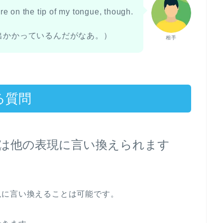
e on the tip of my tongue, though.
出かかっているんだがなあ。）
相手
ある質問
y tongue”は他の表現に言い換えられます
現に言い換えることは可能です。