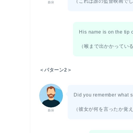
（これは誰の監督映画で
自分
His name is on the tip 
（喉まで出かかってい
＜パターン2＞
Did you remember what s
（彼女が何を言ったか覚
自分