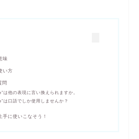
”の意味
”の使い方
る質問
y tongue”は他の表現に言い換えられますか。
y tongue”は口語でしか使用しませんか？
ngue”を上手に使いこなそう！