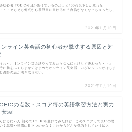
語初心者 TOEIC何回か受けているのだけど400点以下しか取れな
・・・そもそも何点から履歴書に書けるの？自信がなくなっちゃったし、
 …
2021年11月10日
オンライン英会話の初心者が撃沈する原因と対
策
うわ～、オンライン英会話やってみたらなんにも話せず終わった・・」
待に胸をふくらませてはじめたオンライン英会話。いざレッスンがはじま
と講師の話が聞き取れない。 …
2021年11月10日
TOEICの点数・スコア毎の英語学習方法と実力
目安￼
んばるにゃん 初めてTOEICを受けてみたけど、このスコアって良いの悪
の？就職や転職に役立つのかな？これからどんな勉強をしていけばス
 …