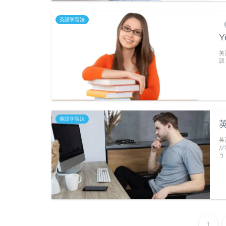
英語学習法
英
語
英語学習法
英
が
う
1