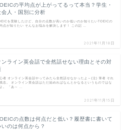
TOEICの平均点が上がってるって本当？学生・
社会人・国別に分析
OEICを受験したけど、自分の点数が高いのか低いのか知りたいTOEICの
均点が知りたい そんなお悩みを解決します！ この記 …
2021年11月18日
オンライン英会話で全然話せない理由とその対
策
心者 オンライン英会話やってみたら全然話せなかったよ～(泣) 筆者 それ
残念。 オンライン英会話はただ始めればなんとかなるというものではな
よ。 「あ～ …
2021年11月15日
TOEICの点数は何点だと低い？履歴書に書いて
いいのは何点から？