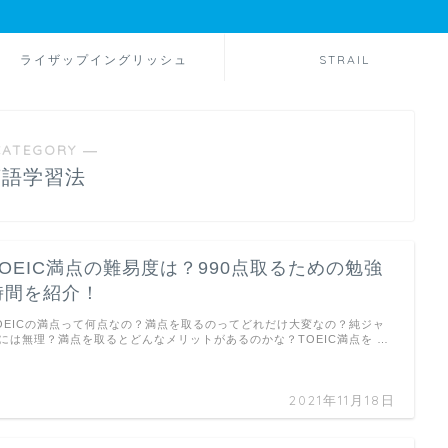
ライザップイングリッシュ
STRAIL
CATEGORY ―
英語学習法
TOEIC満点の難易度は？990点取るための勉強
時間を紹介！
OEICの満点って何点なの？満点を取るのってどれだけ大変なの？純ジャ
には無理？満点を取るとどんなメリットがあるのかな？TOEIC満点を …
2021年11月18日