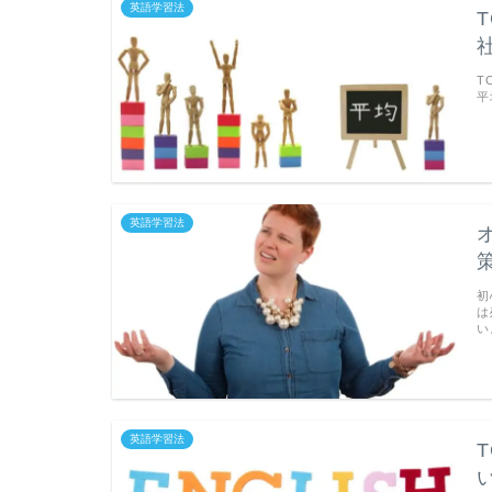
英語学習法
T
平
英語学習法
初
は
い
英語学習法