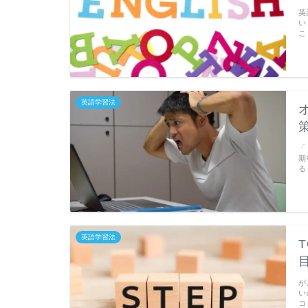
英
い
こ
英語学習法
「
期
る
英語学習法
が
い
コ