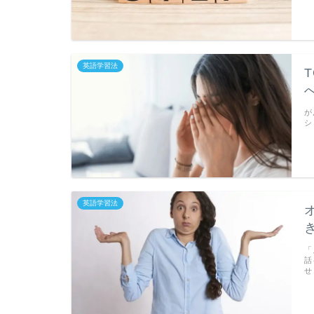
英語学習法
が
シ
英語学習法
「
話
せ