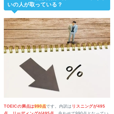
いの人が取っている？
TOEICの満点は
990点
です。内訳は
リスニングが495
点
、
リーディングが495点
、合わせて990点となってい