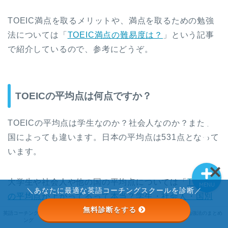
英語コーチングランキン
TOEIC満点を取るメリットや、満点を取るための勉強
グ
法については「
TOEIC満点の難易度は？
」という記事
で紹介しているので、参考にどうぞ。
ライザップイングリッシ
ュ
TOEICの平均点は何点ですか？
STRAIL
TOEICの平均点は学生なのか？社会人なのか？また、
英語勉強法のまとめ
国によっても違います。日本の平均点は531点となって
います。
大学生や社会人や他の国の平均点については「
TOEIC
MENU
＼あなたに最適な英語コーチングスクールを診断／
の平均点が上がってるって本当？学生・社会人・国別
無料診断をする
に分析
」という記事で紹介しているので、参考にどう
STRAIL
英語コーチングランキ
ライザップイングリッ
英語勉強法のまとめ
ング
シュ
ぞ。