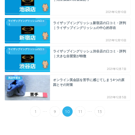
2021年12月10日
ライザップイングリッシュの口コ
ライザップイングリッシュ新宿店の口コミ・評判
ミ
｜ライザップイングリッシュの中心的存在
2021年12月10日
ライザップイングリッシュの口コ
ライザップイングリッシュ渋谷店の口コミ・評判
ミ
｜大きな自習室が特徴
2021年12月7日
英語学習法
オンライン英会話を苦手に感じてしまう4つの原
因とその対策
2021年12月5日
...
...
1
9
10
11
13