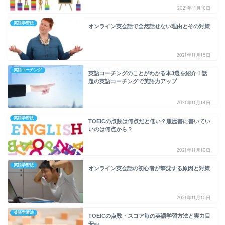
2021年11月18日
英語学習法
オンライン英会話で全然話せない理由とその対策
2021年11月15日
英語コーチング
英語コーチングのことがわかる本3選を紹介！話
題の英語コーチングで英語力アップ
2021年11月14日
英語学習法
TOEICの点数は何点だと低い？履歴書に書いてい
いのは何点から？
2021年11月10日
英語学習法
オンライン英会話の初心者が撃沈する原因と対策
2021年11月10日
英語学習法
TOEICの点数・スコア毎の英語学習方法と実力目
安￼