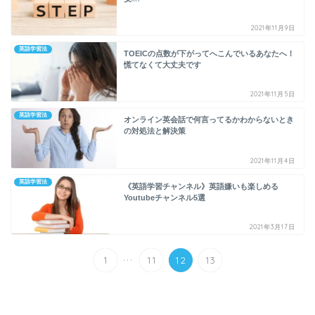
2021年11月9日
英語学習法
TOEICの点数が下がってへこんでいるあなたへ！
慌てなくて大丈夫です
2021年11月5日
英語学習法
オンライン英会話で何言ってるかわからないとき
の対処法と解決策
2021年11月4日
英語学習法
《英語学習チャンネル》英語嫌いも楽しめる
Youtubeチャンネル5選
2021年3月17日
...
1
11
12
13